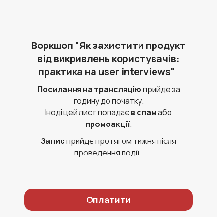
Воркшоп "Як захистити продукт
від викривлень користувачів:
практика на user interviews"
Посилання на трансляцію
прийде за
годину до початку.
Іноді цей лист попадає
в спам
або
промоакції
.
Запис
прийде протягом тижня після
проведення події.
Оплатити