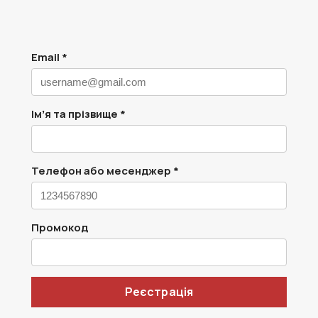
Email *
Імʼя та прізвище *
Телефон або месенджер *
Промокод
Реєстрація