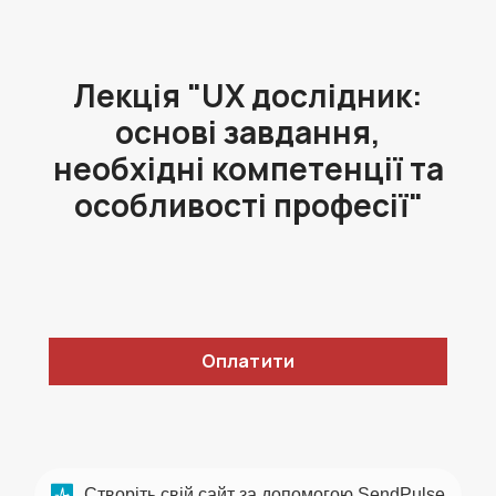
Лекція "UX дослідник:
основі завдання,
необхідні компетенції та
особливості професії"
Оплатити
Створіть свій сайт за допомогою SendPulse